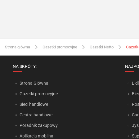
Strona główna
Gazetki promocyjne
Gazetki Netto
Gazetk
NA SKRÓTY:
NAJPO
Strona Główna
Lidl
Gazetki promocyjne
Bie
Sieci handlowe
Ro
Centra handlowe
Car
Poradnik zakupowy
Jys
Aplikacja mobilna
Sup