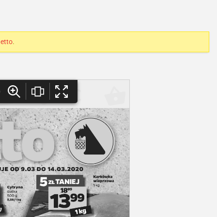
etto
.