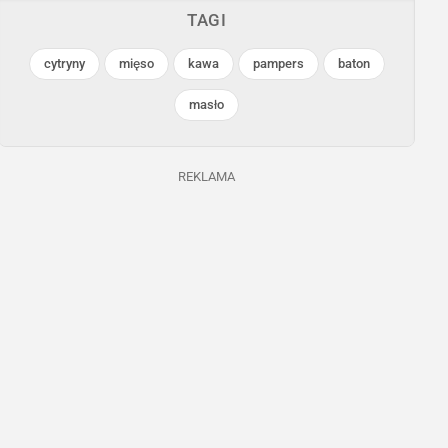
Treści dla osób
TAGI
pełnoletnich
cytryny
mięso
kawa
pampers
baton
Odblokuj
masło
Netto
Netto
REKLAMA
Trwa jeszcze 6 dni
Trwa jeszcze 4 dni