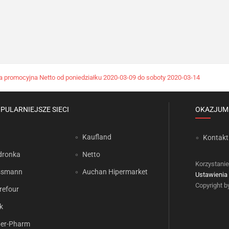
a promocyjna Netto od poniedziałku 2020-03-09 do soboty 2020-03-14
PULARNIEJSZE SIECI
OKAZJUM
Kaufland
Kontakt
dronka
Netto
Korzystanie
ssmann
Auchan Hipermarket
Ustawienia 
Copyright 
refour
k
er-Pharm