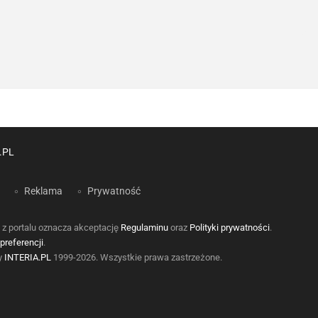
.PL
Reklama
Prywatność
 z portalu oznacza akceptację
Regulaminu
oraz
Polityki prywatności
.
preferencji
.
by
INTERIA.PL
1999-2026. Wszystkie prawa zastrzeżone.