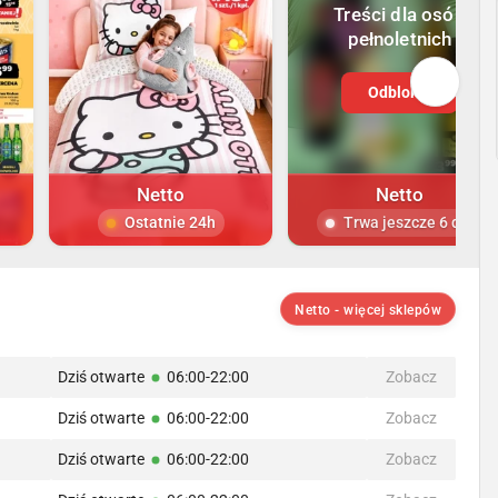
Treści dla osób
pełnoletnich
Odblokuj
Netto
Netto
Ostatnie 24h
Trwa jeszcze 6 dni
Netto - więcej sklepów
Dziś otwarte
06:00-22:00
Zobacz
Dziś otwarte
06:00-22:00
Zobacz
Dziś otwarte
06:00-22:00
Zobacz