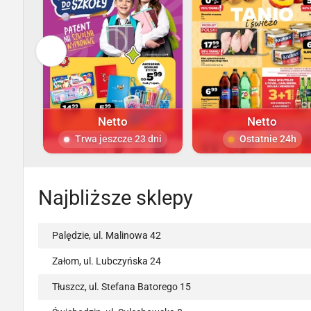
Netto
Netto
Trwa jeszcze 23 dni
Ostatnie 24h
Najbliższe sklepy
Palędzie, ul. Malinowa 42
Załom, ul. Lubczyńska 24
Tłuszcz, ul. Stefana Batorego 15