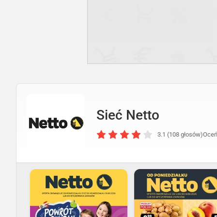
Sieć Netto
3.1 (108 głosów)
Oceń