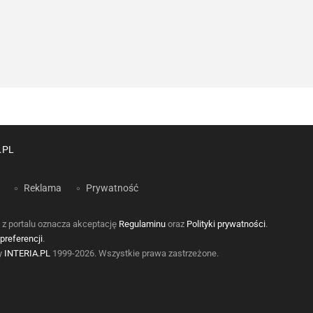
.PL
Reklama
Prywatność
 z portalu oznacza akceptację
Regulaminu
oraz
Polityki prywatności
.
preferencji
.
by
INTERIA.PL
1999-2026. Wszystkie prawa zastrzeżone.