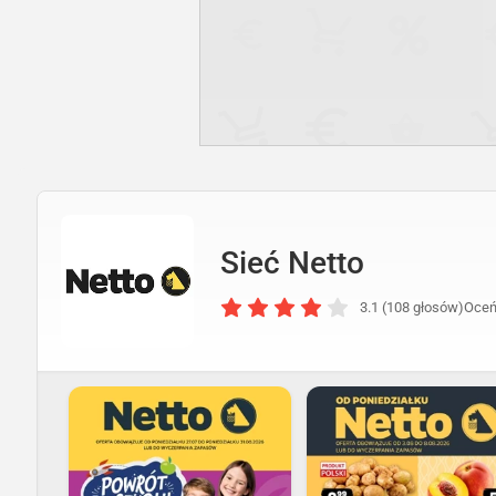
Sieć Netto
3.1 (108 głosów)
Oceń