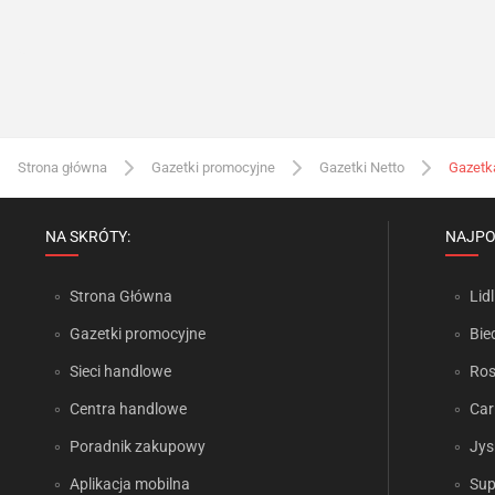
Strona główna
Gazetki promocyjne
Gazetki Netto
Gazetk
NA SKRÓTY:
NAJPO
Strona Główna
Lidl
Gazetki promocyjne
Bie
Sieci handlowe
Ro
Centra handlowe
Car
Poradnik zakupowy
Jys
Aplikacja mobilna
Sup