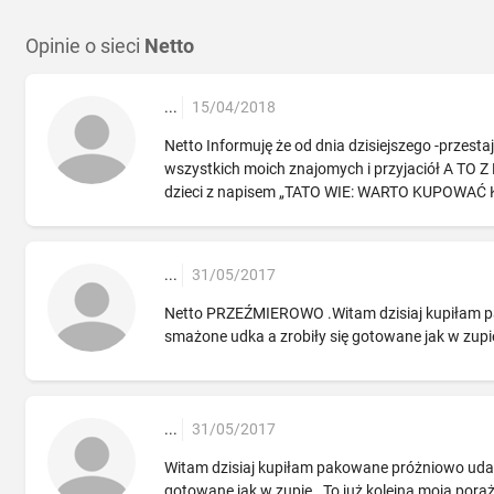
Opinie o sieci
Netto
...
15/04/2018
Netto Informuję że od dnia dzisiejszego -przest
wszystkich moich znajomych i przyjaciół A TO
dzieci z napisem „TATO WIE: WARTO KUPOWAĆ K
...
31/05/2017
Netto PRZEŹMIEROWO .Witam dzisiaj kupiłam pak
smażone udka a zrobiły się gotowane jak w zupie 
...
31/05/2017
Witam dzisiaj kupiłam pakowane próżniowo uda -
gotowane jak w zupie . To już kolejna moja poraż