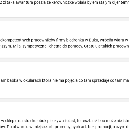
 zl taka awantura poszla ze kerowniczke wolala bylem stalym klijentem 
 niekompetentnych pracowników firmy biedronka w Buku, wróciła wiara w
jszym. Miła, sympatyczna i chętna do pomocy. Gratuluje takich pracowników,
 tam babka w okularach która nie ma pojęcia co tam sprzedaje co tam ma
w sklepie na stoisku obok pieczywa i ciast, to reszta sklepu może nie is
ów. Po otwarciu w miejsce art. promocyjnych art. bez promocji, o czym dow