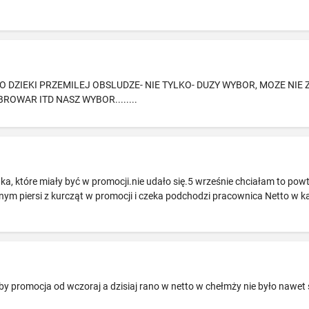
KO DZIEKI PRZEMILEJ OBSLUDZE- NIE TYLKO- DUZY WYBOR, MOZE NI
OWAR ITD NASZ WYBOR........
aka, które miały być w promocji.nie udało się.5 wrześnie chciałam to powt
nym piersi z kurcząt w promocji i czeka podchodzi pracownica Netto w
by promocja od wczoraj a dzisiaj rano w netto w chełmży nie było nawet 