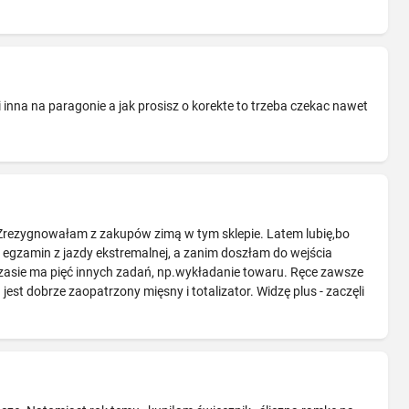
inna na paragonie a jak prosisz o korekte to trzeba czekac nawet
! Zrezygnowałam z zakupów zimą w tym sklepie. Latem lubię,bo
m egzamin z jazdy ekstremalnej, a zanim doszłam do wejścia
yczasie ma pięć innych zadań, np.wykładanie towaru. Ręce zawsze
est dobrze zaopatrzony mięsny i totalizator. Widzę plus - zaczęli