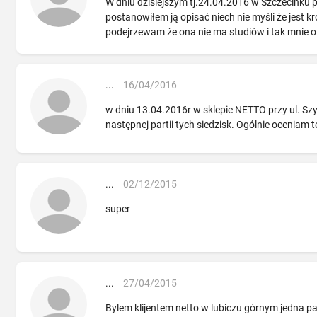
W dniu dzisiejszym tj.24.04.2016 w Szczecinku pr
postanowiłem ją opisać niech nie myśli że jest k
podejrzewam że ona nie ma studiów i tak mnie ole
...
16/04/2016
w dniu 13.04.2016r w sklepie NETTO przy ul. Sz
następnej partii tych siedzisk. Ogólnie oceniam
...
02/12/2015
super
...
27/04/2015
Bylem klijentem netto w lubiczu górnym jedna pa