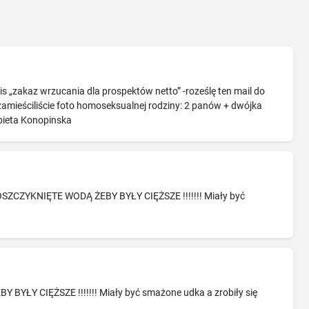
is „zakaz wrzucania dla prospektów netto” -roześlę ten mail do
ieściliście foto homoseksualnej rodziny: 2 panów + dwójka
bieta Konopinska
 OSZCZYKNIĘTE WODĄ ŻEBY BYŁY CIĘŻSZE !!!!!!! Miały być
 BYŁY CIĘŻSZE !!!!!!! Miały być smażone udka a zrobiły się