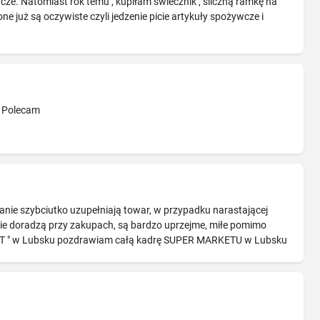
cze. Natomiast rok temu , kupiłam świecznik , śliczną ramkę na
ne już są oczywiste czyli jedzenie picie artykuły spożywcze i
. Polecam
nie szybciutko uzupełniają towar, w przypadku narastającej
ie doradzą przy zakupach, są bardzo uprzejme, miłe pomimo
ET " w Lubsku pozdrawiam całą kadrę SUPER MARKETU w Lubsku