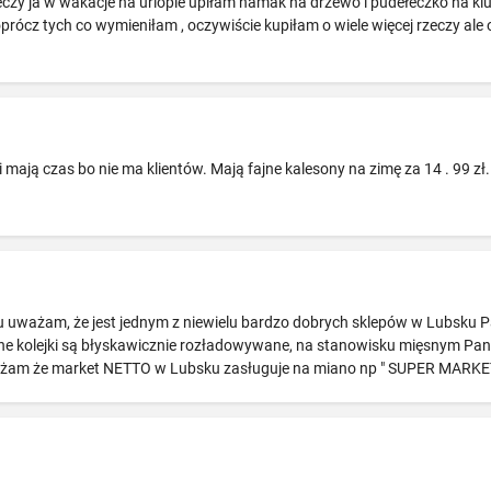
eczy ja w wakacje na urlopie upiłam hamak na drzewo i pudełeczko na klu
prócz tych co wymieniłam , oczywiście kupiłam o wiele więcej rzeczy ale o
 mają czas bo nie ma klientów. Mają fajne kalesony na zimę za 14 . 99 zł
 uważam, że jest jednym z niewielu bardzo dobrych sklepów w Lubsku Pa
lne kolejki są błyskawicznie rozładowywane, na stanowisku mięsnym Pan
ażam że market NETTO w Lubsku zasługuje na miano np " SUPER MARK