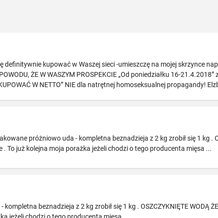
aję definitywnie kupować w Waszej sieci -umieszczę na mojej skrzynce nap
 Z POWODU, ŻE W WASZYM PROSPEKCIE „Od poniedziałku 16-21.4.2018” zam
UPOWAĆ W NETTO” NIE dla natrętnej homoseksualnej propagandy! Elz
owane próżniowo uda - kompletna beznadzieja z 2 kg zrobił się 1 kg .
. To już kolejna moja porażka jeżeli chodzi o tego producenta mięsa ...
 kompletna beznadzieja z 2 kg zrobił się 1 kg . OSZCZYKNIĘTE WODĄ ŻEBY
ka jeżeli chodzi o tego producenta mięsa ...