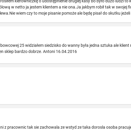
osiłem kierowniczkę o udostępnienie drugiej kasy bo było dużo ludzi to ki
rólową w netto ja jestem klientem a nie ona.Ja jakbym robił tak w swojej 
wa.Nie wiem czy to moje pisanie pomoże ale będę pisał do skutku jeżeli s
ybowcowej 25 widziałem siedzisko do wanny była jedna sztuka ale klient 
 ten sklep bardzo dobrze. Antoni 16.04.2016
ni z pracownic tak sie zachowala ze wstyd ze taka dorosla osoba pracuje