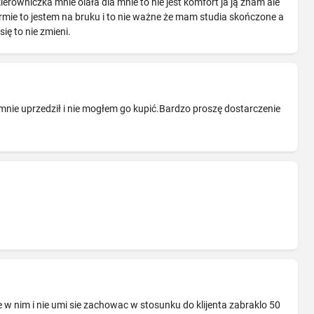
erowniczka mnie olała dla mnie to nie jest komfort ja ją znam ale
firmie to jestem na bruku i to nie ważne że mam studia skończone a
ię to nie zmieni.
mnie uprzedził i nie mogłem go kupić.Bardzo proszę dostarczenie
 w nim i nie umi sie zachowac w stosunku do klijenta zabraklo 50