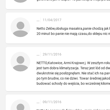
...
11/04/2017
Netto Zelów,obsługa masakra,panie chodzą jak ks
20 minut bo panie nie mają czasu,do sklepu nic
...
29/11/2016
NETTO,Katowice, Armi Krajowe j. W zeszłym roku
jest tam dobra klimatyzacja. Teraz jest lód od
dwukrotnie się poslizgnęłam. Nie stać ich na p
po tym brudne, co nie dziwi. Towar średniej jako
budować schody do wejścia, bo wcześniej kilomet
...
09/11/2016