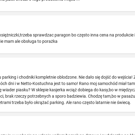
iężniczki,trzeba sprawdzac paragon bo często inna cena na produkcie i 
 nie mam ale obsługa to porażka
 parking i chodniki kompletnie oblodzone. Nie dało się dojść do wejścia
 dwóch dni i w Netto-Kostuchna jest to samo! Rano moj samochód miał ta
arę wiader piasku? W sklepie kasjerka wciąż dobiega do kasy,bo w międz
ści, brak rzeczy potrzebnych a sporo badziewia. Chodzę tam,bo w pasażu j
rami trzeba było okrążać parking. Ale rano często latarnie nie świecą.