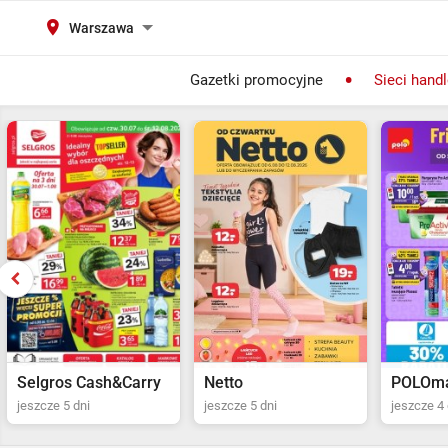
Warszawa
Gazetki promocyjne
Sieci hand
Selgros Cash&Carry
Netto
POLOma
jeszcze 5 dni
jeszcze 5 dni
jeszcze 4 