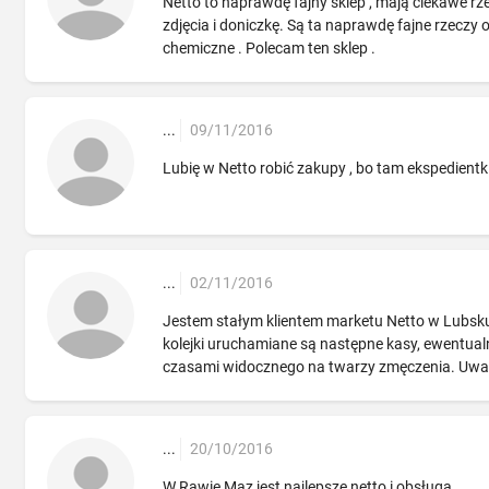
Netto to naprawdę fajny sklep , mają ciekawe rz
zdjęcia i doniczkę. Są ta naprawdę fajne rzeczy o
chemiczne . Polecam ten sklep .
...
09/11/2016
Lubię w Netto robić zakupy , bo tam ekspedientki
...
02/11/2016
Jestem stałym klientem marketu Netto w Lubsku
kolejki uruchamiane są następne kasy, ewentua
czasami widocznego na twarzy zmęczenia. Uw
...
20/10/2016
W Rawie Maz,jest najlepsze netto i obsługa