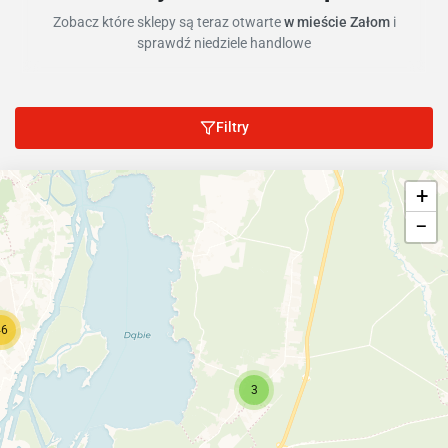
Zobacz które sklepy są teraz otwarte
w mieście Załom
i
sprawdź niedziele handlowe
Filtry
+
−
46
3