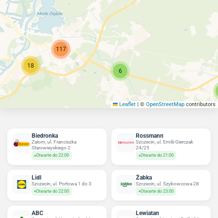
117
18
6
Leaflet
|
©
OpenStreetMap
contributors
Biedronka
Rossmann
Załom, ul. Franciszka
Szczecin, ul. Emilii Gierczak
Starowieyskiego 2
24/25
Otwarte do 22:00
Otwarte do 21:00
Lidl
Żabka
Szczecin, ul. Portowa 1 do 3
Szczecin, ul. Szybowcowa 28
Otwarte do 22:00
Otwarte do 23:00
ABC
Lewiatan