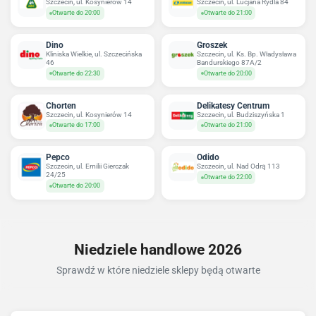
Szczecin, ul. Kosynierów 14
Szczecin, ul. Lucjana Rydla 84
Otwarte do 20:00
Otwarte do 21:00
Dino
Groszek
Kliniska Wielkie, ul. Szczecińska
Szczecin, ul. Ks. Bp. Władysława
46
Bandurskiego 87A/2
Otwarte do 22:30
Otwarte do 20:00
Chorten
Delikatesy Centrum
Szczecin, ul. Kosynierów 14
Szczecin, ul. Budziszyńska 1
Otwarte do 17:00
Otwarte do 21:00
Pepco
Odido
Szczecin, ul. Emilii Gierczak
Szczecin, ul. Nad Odrą 113
24/25
Otwarte do 22:00
Otwarte do 20:00
Niedziele handlowe 2026
Sprawdź w które niedziele sklepy będą otwarte