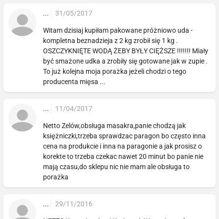
...
31/05/2017
Witam dzisiaj kupiłam pakowane próżniowo uda -
kompletna beznadzieja z 2 kg zrobił się 1 kg .
OSZCZYKNIĘTE WODĄ ŻEBY BYŁY CIĘŻSZE !!!!!!! Miały
być smażone udka a zrobiły się gotowane jak w zupie .
To już kolejna moja porażka jeżeli chodzi o tego
producenta mięsa ...
...
11/04/2017
Netto Zelów,obsługa masakra,panie chodzą jak
księżniczki,trzeba sprawdzac paragon bo często inna
cena na produkcie i inna na paragonie a jak prosisz o
korekte to trzeba czekac nawet 20 minut bo panie nie
mają czasu,do sklepu nic nie mam ale obsługa to
porażka
...
29/11/2016