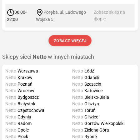
06:00-
Poręba, ul. Ludowego
Zobacz sklep na
mapie
22:00
Wojska 5
ZOBACZ WIĘCEJ
Sklepy sieci
Netto
w innych miastach
Netto
Warszawa
Netto
Łódź
Netto
Kraków
Netto
Gdańsk
Netto
Poznań
Netto
Szczecin
Netto
Wrocław
Netto
Katowice
Netto
Bydgoszcz
Netto
Bielsko-Biała
Netto
Białystok
Netto
Olsztyn
Netto
Częstochowa
Netto
Toruń
Netto
Gdynia
Netto
Gliwice
Netto
Radom
Netto
Gorzów Wielkopolski
Netto
Opole
Netto
Zielona Góra
Netto
Płock
Netto
Rybnik