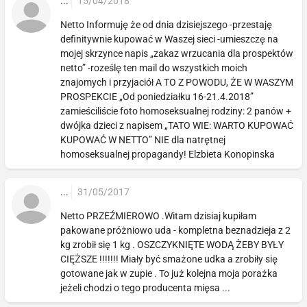
...
15/04/2018
Netto Informuję że od dnia dzisiejszego -przestaję
definitywnie kupować w Waszej sieci -umieszczę na
mojej skrzynce napis „zakaz wrzucania dla prospektów
netto” -roześlę ten mail do wszystkich moich
znajomych i przyjaciół A TO Z POWODU, ŻE W WASZYM
PROSPEKCIE „Od poniedziałku 16-21.4.2018”
zamieściliście foto homoseksualnej rodziny: 2 panów +
dwójka dzieci z napisem „TATO WIE: WARTO KUPOWAĆ
KUPOWAĆ W NETTO” NIE dla natrętnej
homoseksualnej propagandy! Elzbieta Konopinska
...
31/05/2017
Netto PRZEŹMIEROWO .Witam dzisiaj kupiłam
pakowane próżniowo uda - kompletna beznadzieja z 2
kg zrobił się 1 kg . OSZCZYKNIĘTE WODĄ ŻEBY BYŁY
CIĘŻSZE !!!!!!! Miały być smażone udka a zrobiły się
gotowane jak w zupie . To już kolejna moja porażka
jeżeli chodzi o tego producenta mięsa ...