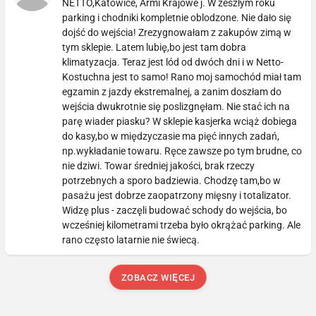
NETTO,Katowice, Armi Krajowe j. W zeszłym roku
parking i chodniki kompletnie oblodzone. Nie dało się
dojść do wejścia! Zrezygnowałam z zakupów zimą w
tym sklepie. Latem lubię,bo jest tam dobra
klimatyzacja. Teraz jest lód od dwóch dni i w Netto-
Kostuchna jest to samo! Rano moj samochód miał tam
egzamin z jazdy ekstremalnej, a zanim doszłam do
wejścia dwukrotnie się poslizgnęłam. Nie stać ich na
parę wiader piasku? W sklepie kasjerka wciąż dobiega
do kasy,bo w międzyczasie ma pięć innych zadań,
np.wykładanie towaru. Ręce zawsze po tym brudne, co
nie dziwi. Towar średniej jakości, brak rzeczy
potrzebnych a sporo badziewia. Chodzę tam,bo w
pasażu jest dobrze zaopatrzony mięsny i totalizator.
Widzę plus - zaczęli budować schody do wejścia, bo
wcześniej kilometrami trzeba było okrążać parking. Ale
rano często latarnie nie świecą.
ZOBACZ WIĘCEJ