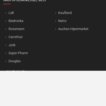
NAJPOPULARNIEJSZE SIECI
Lidl
Kaufland
Biedronka
Netto
Rossmann
Auchan Hipermarket
Carrefour
Jysk
Super-Pharm
Douglas
OKAZJUM.PL
Kontakt
Reklama
Prywatność
Korzystanie z portalu oznacza akceptację
Regulaminu
oraz
Polityki
prywatności
.
Ustawienia preferencji
.