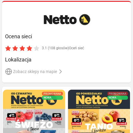
Ocena sieci
3.1 (108 głosów)
Oceń sieć
Lokalizacja
Zobacz sklepy na mapie
PROMOWANA
PROMOWANA
NOWA
NOWA