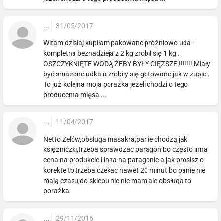
...
31/05/2017
Witam dzisiaj kupiłam pakowane próżniowo uda -
kompletna beznadzieja z 2 kg zrobił się 1 kg .
OSZCZYKNIĘTE WODĄ ŻEBY BYŁY CIĘŻSZE !!!!!!! Miały
być smażone udka a zrobiły się gotowane jak w zupie .
To już kolejna moja porażka jeżeli chodzi o tego
producenta mięsa ...
...
11/04/2017
Netto Zelów,obsługa masakra,panie chodzą jak
księżniczki,trzeba sprawdzac paragon bo często inna
cena na produkcie i inna na paragonie a jak prosisz o
korekte to trzeba czekac nawet 20 minut bo panie nie
mają czasu,do sklepu nic nie mam ale obsługa to
porażka
...
29/11/2016