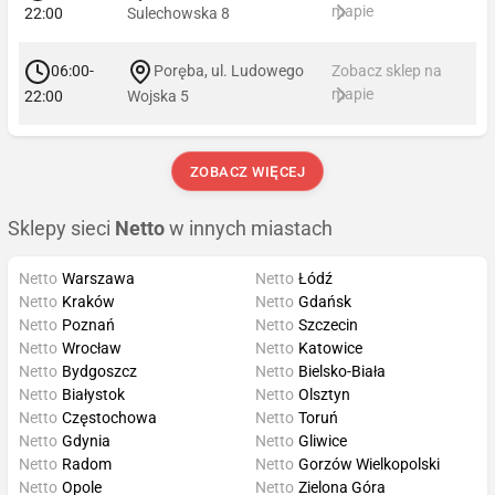
mapie
22:00
Sulechowska 8
06:00-
Poręba, ul. Ludowego
Zobacz sklep na
mapie
22:00
Wojska 5
ZOBACZ WIĘCEJ
Sklepy sieci
Netto
w innych miastach
Netto
Warszawa
Netto
Łódź
Netto
Kraków
Netto
Gdańsk
Netto
Poznań
Netto
Szczecin
Netto
Wrocław
Netto
Katowice
Netto
Bydgoszcz
Netto
Bielsko-Biała
Netto
Białystok
Netto
Olsztyn
Netto
Częstochowa
Netto
Toruń
Netto
Gdynia
Netto
Gliwice
Netto
Radom
Netto
Gorzów Wielkopolski
Netto
Opole
Netto
Zielona Góra