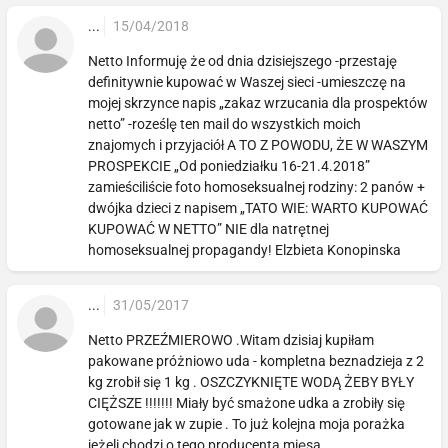
...
15/04/2018
Netto Informuję że od dnia dzisiejszego -przestaję
definitywnie kupować w Waszej sieci -umieszczę na
mojej skrzynce napis „zakaz wrzucania dla prospektów
netto” -roześlę ten mail do wszystkich moich
znajomych i przyjaciół A TO Z POWODU, ŻE W WASZYM
PROSPEKCIE „Od poniedziałku 16-21.4.2018”
zamieściliście foto homoseksualnej rodziny: 2 panów +
dwójka dzieci z napisem „TATO WIE: WARTO KUPOWAĆ
KUPOWAĆ W NETTO” NIE dla natrętnej
homoseksualnej propagandy! Elzbieta Konopinska
...
31/05/2017
Netto PRZEŹMIEROWO .Witam dzisiaj kupiłam
pakowane próżniowo uda - kompletna beznadzieja z 2
kg zrobił się 1 kg . OSZCZYKNIĘTE WODĄ ŻEBY BYŁY
CIĘŻSZE !!!!!!! Miały być smażone udka a zrobiły się
gotowane jak w zupie . To już kolejna moja porażka
jeżeli chodzi o tego producenta mięsa ...