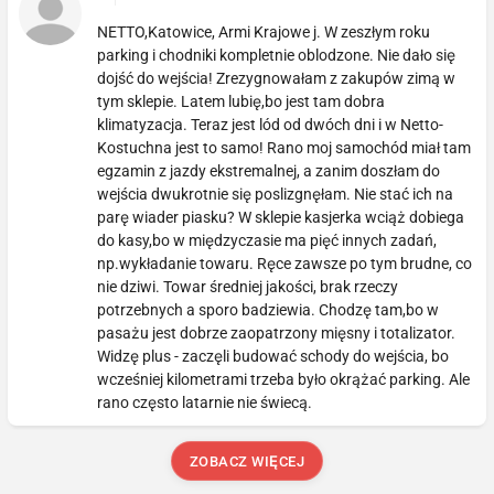
NETTO,Katowice, Armi Krajowe j. W zeszłym roku
parking i chodniki kompletnie oblodzone. Nie dało się
dojść do wejścia! Zrezygnowałam z zakupów zimą w
tym sklepie. Latem lubię,bo jest tam dobra
klimatyzacja. Teraz jest lód od dwóch dni i w Netto-
Kostuchna jest to samo! Rano moj samochód miał tam
egzamin z jazdy ekstremalnej, a zanim doszłam do
wejścia dwukrotnie się poslizgnęłam. Nie stać ich na
parę wiader piasku? W sklepie kasjerka wciąż dobiega
do kasy,bo w międzyczasie ma pięć innych zadań,
np.wykładanie towaru. Ręce zawsze po tym brudne, co
nie dziwi. Towar średniej jakości, brak rzeczy
potrzebnych a sporo badziewia. Chodzę tam,bo w
pasażu jest dobrze zaopatrzony mięsny i totalizator.
Widzę plus - zaczęli budować schody do wejścia, bo
wcześniej kilometrami trzeba było okrążać parking. Ale
rano często latarnie nie świecą.
ZOBACZ WIĘCEJ