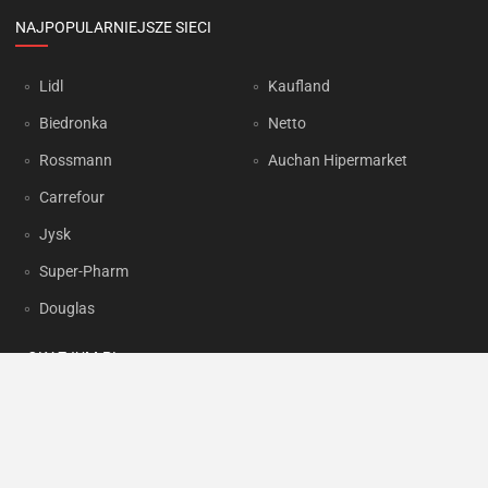
NAJPOPULARNIEJSZE SIECI
Lidl
Kaufland
Biedronka
Netto
Rossmann
Auchan Hipermarket
Carrefour
Jysk
Super-Pharm
Douglas
OKAZJUM.PL
Kontakt
Reklama
Prywatność
Korzystanie z portalu oznacza akceptację
Regulaminu
oraz
Polityki