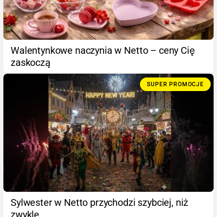
Walentynkowe naczynia w Netto – ceny Cię
zaskoczą
SUPER PROMOCJE
Sylwester w Netto przychodzi szybciej, niż
zwykle