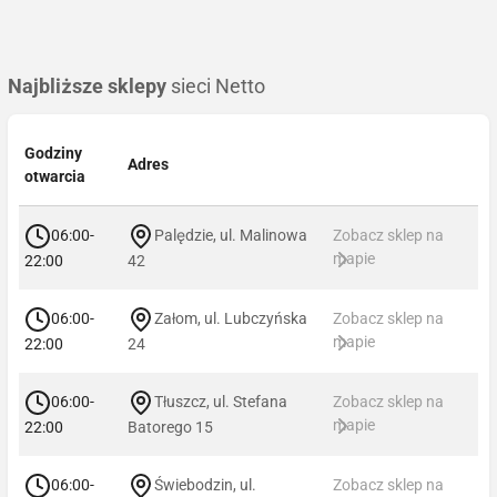
Najbliższe sklepy
sieci Netto
Godziny
Adres
otwarcia
06:00-
Palędzie, ul. Malinowa
Zobacz sklep na
mapie
22:00
42
06:00-
Załom, ul. Lubczyńska
Zobacz sklep na
mapie
22:00
24
06:00-
Tłuszcz, ul. Stefana
Zobacz sklep na
mapie
22:00
Batorego 15
06:00-
Świebodzin, ul.
Zobacz sklep na