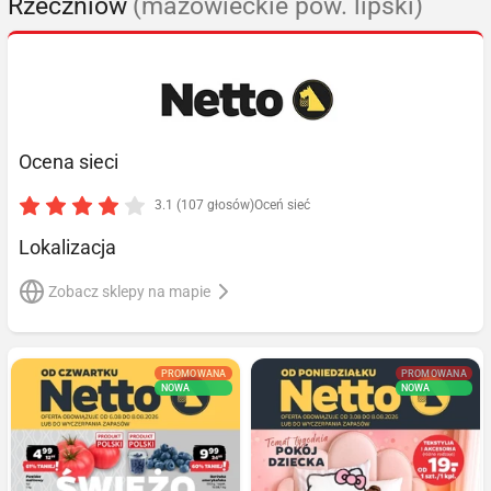
Rzeczniów
(mazowieckie pow. lipski)
Ocena sieci
3.1 (107 głosów)
Oceń sieć
Lokalizacja
Zobacz sklepy na mapie
PROMOWANA
PROMOWANA
NOWA
NOWA