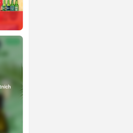
NOWA
tnich