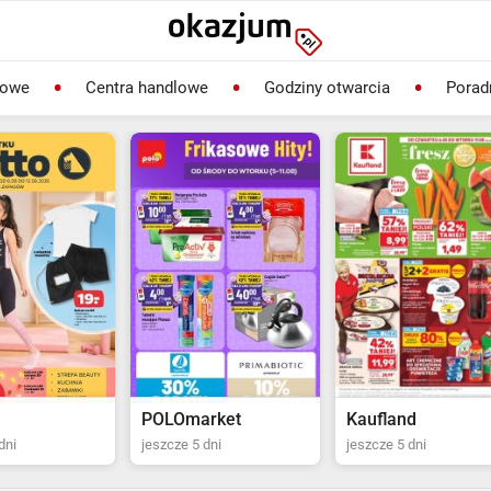
lowe
Centra handlowe
Godziny otwarcia
Porad
rket
Kaufland
Biedronka
dni
jeszcze 5 dni
jeszcze 2 dni