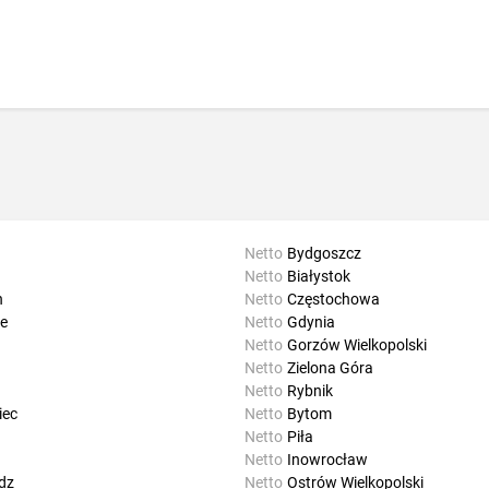
Netto
Bydgoszcz
Netto
Białystok
n
Netto
Częstochowa
e
Netto
Gdynia
Netto
Gorzów Wielkopolski
Netto
Zielona Góra
Netto
Rybnik
iec
Netto
Bytom
Netto
Piła
Netto
Inowrocław
dz
Netto
Ostrów Wielkopolski