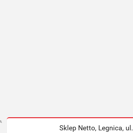
A
Sklep Netto, Legnica, u