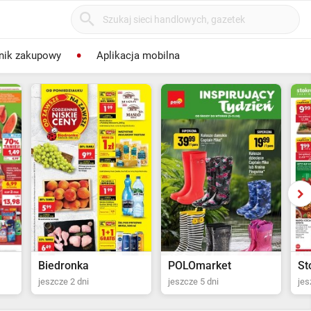
nik zakupowy
Aplikacja mobilna
POLOmarket
Stokrotka Supermarket
Tw
jeszcze 5 dni
jeszcze 6 dni
Ost