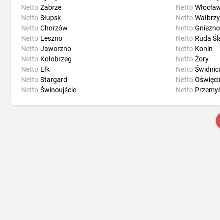
Netto
Zabrze
Netto
Włocła
Netto
Słupsk
Netto
Wałbrzy
Netto
Chorzów
Netto
Gniezno
Netto
Leszno
Netto
Ruda Śl
Netto
Jaworzno
Netto
Konin
Netto
Kołobrzeg
Netto
Żory
Netto
Ełk
Netto
Świdnic
Netto
Stargard
Netto
Oświęc
Netto
Świnoujście
Netto
Przemyś