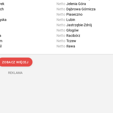
wek
Netto
Jelenia Góra
ch
Netto
Dąbrowa Górnicza
Netto
Piaseczno
ąska
Netto
Lubin
Netto
Jastrzębie-Zdrój
Netto
Głogów
a
Netto
Racibórz
im
Netto
Tczew
l
Netto
Iława
ZOBACZ WIĘCEJ
REKLAMA