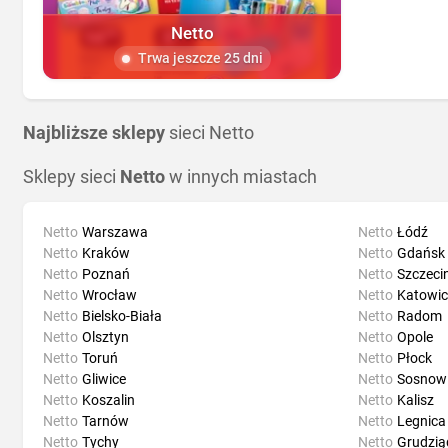
Netto
Trwa jeszcze 25 dni
Najbliższe sklepy
sieci Netto
Sklepy sieci
Netto
w innych miastach
Netto
Warszawa
Netto
Łódź
Netto
Kraków
Netto
Gdańsk
Netto
Poznań
Netto
Szczeci
Netto
Wrocław
Netto
Katowic
Netto
Bielsko-Biała
Netto
Radom
Netto
Olsztyn
Netto
Opole
Netto
Toruń
Netto
Płock
Netto
Gliwice
Netto
Sosnow
Netto
Koszalin
Netto
Kalisz
Netto
Tarnów
Netto
Legnica
Netto
Tychy
Netto
Grudzią