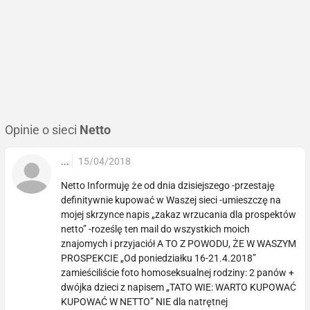
Opinie o sieci
Netto
...
15/04/2018
Netto Informuję że od dnia dzisiejszego -przestaję
definitywnie kupować w Waszej sieci -umieszczę na
mojej skrzynce napis „zakaz wrzucania dla prospektów
netto” -roześlę ten mail do wszystkich moich
znajomych i przyjaciół A TO Z POWODU, ŻE W WASZYM
PROSPEKCIE „Od poniedziałku 16-21.4.2018”
zamieściliście foto homoseksualnej rodziny: 2 panów +
dwójka dzieci z napisem „TATO WIE: WARTO KUPOWAĆ
KUPOWAĆ W NETTO” NIE dla natrętnej