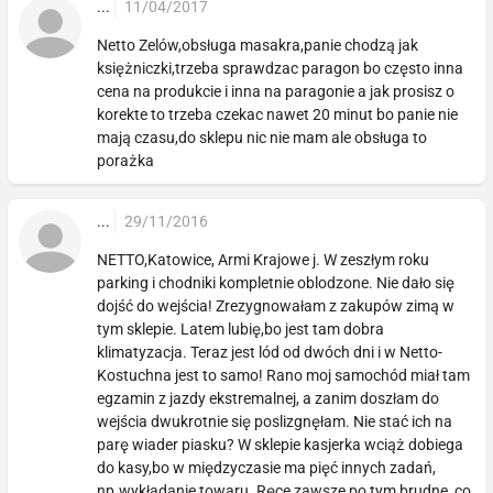
...
11/04/2017
Netto Zelów,obsługa masakra,panie chodzą jak
księżniczki,trzeba sprawdzac paragon bo często inna
cena na produkcie i inna na paragonie a jak prosisz o
korekte to trzeba czekac nawet 20 minut bo panie nie
mają czasu,do sklepu nic nie mam ale obsługa to
porażka
...
29/11/2016
NETTO,Katowice, Armi Krajowe j. W zeszłym roku
parking i chodniki kompletnie oblodzone. Nie dało się
dojść do wejścia! Zrezygnowałam z zakupów zimą w
tym sklepie. Latem lubię,bo jest tam dobra
klimatyzacja. Teraz jest lód od dwóch dni i w Netto-
Kostuchna jest to samo! Rano moj samochód miał tam
egzamin z jazdy ekstremalnej, a zanim doszłam do
wejścia dwukrotnie się poslizgnęłam. Nie stać ich na
parę wiader piasku? W sklepie kasjerka wciąż dobiega
do kasy,bo w międzyczasie ma pięć innych zadań,
np.wykładanie towaru. Ręce zawsze po tym brudne, co