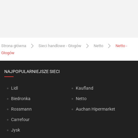
Strona główna
Sieci handlowe - Głogów
Netto
Netto -
Głogów
NAJPOPULARNIEJSZE SIECI
Lidl
Kaufland
Biedronka
Netto
Rossmann
Auchan Hipermarket
Carrefour
Jysk