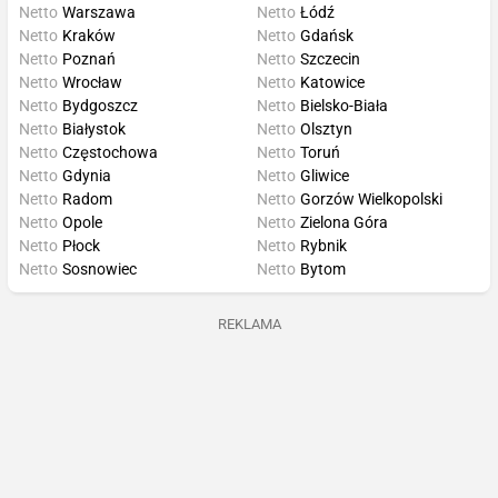
Netto
Warszawa
Netto
Łódź
Netto
Kraków
Netto
Gdańsk
Netto
Poznań
Netto
Szczecin
Netto
Wrocław
Netto
Katowice
Netto
Bydgoszcz
Netto
Bielsko-Biała
Netto
Białystok
Netto
Olsztyn
Netto
Częstochowa
Netto
Toruń
Netto
Gdynia
Netto
Gliwice
Netto
Radom
Netto
Gorzów Wielkopolski
Netto
Opole
Netto
Zielona Góra
Netto
Płock
Netto
Rybnik
Netto
Sosnowiec
Netto
Bytom
REKLAMA