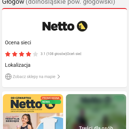
Głogów
(dolnośląskie pow. głogowski)
Ocena sieci
3.1 (108 głosów)
Oceń sieć
Lokalizacja
Zobacz sklepy na mapie
PROMOWANA
NOWA
NOWA
Treści dla osób