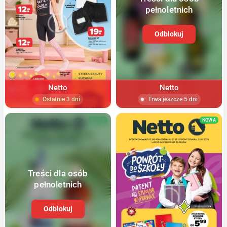
pełnoletnich
Odblokuj
Netto
Netto
Ostatnie 3 dni
Trwa jeszcze 5 dni
NOWA
NOWA
Treści dla osób
pełnoletnich
Odblokuj