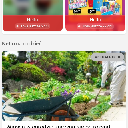
Netto
Netto
Trwa jeszcze 5 dni
Trwa jeszcze 22 dni
Netto
na co dzień
AKTUALNOŚCI
Wiosna w ogrodzie zaczyna się od rozsad —