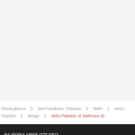
Strona główna
Sieci handlowe - Palędzie
Netto
Netto -
Palędzie
Sklepy
Netto Palędzie, ul. Malinowa 42
NAJPOPULARNIEJSZE SIECI