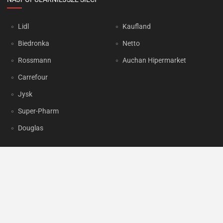
Lidl
Kaufland
Biedronka
Netto
Rossmann
Auchan Hipermarket
Carrefour
Jysk
Super-Pharm
Douglas
OKAZJUM.PL
Kontakt
Reklama
Prywatność
Korzystanie z portalu oznacza akceptację
Regulaminu
oraz
Polityki
prywatności
.
Ustawienia preferencji
.