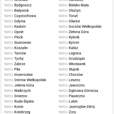
Netto
Bydgoszcz
Netto
Bielsko-Biała
Netto
Białystok
Netto
Olsztyn
Netto
Częstochowa
Netto
Toruń
Netto
Gdynia
Netto
Gliwice
Netto
Radom
Netto
Gorzów Wielkopolski
Netto
Opole
Netto
Zielona Góra
Netto
Płock
Netto
Rybnik
Netto
Sosnowiec
Netto
Bytom
Netto
Koszalin
Netto
Kalisz
Netto
Tarnów
Netto
Legnica
Netto
Tychy
Netto
Grudziądz
Netto
Zabrze
Netto
Włocławek
Netto
Piła
Netto
Słupsk
Netto
Inowrocław
Netto
Chorzów
Netto
Ostrów Wielkopolski
Netto
Leszno
Netto
Jelenia Góra
Netto
Jaworzno
Netto
Wałbrzych
Netto
Dąbrowa Górnicza
Netto
Gniezno
Netto
Piaseczno
Netto
Ruda Śląska
Netto
Lubin
Netto
Konin
Netto
Jastrzębie-Zdrój
Netto
Kołobrzeg
Netto
Żory