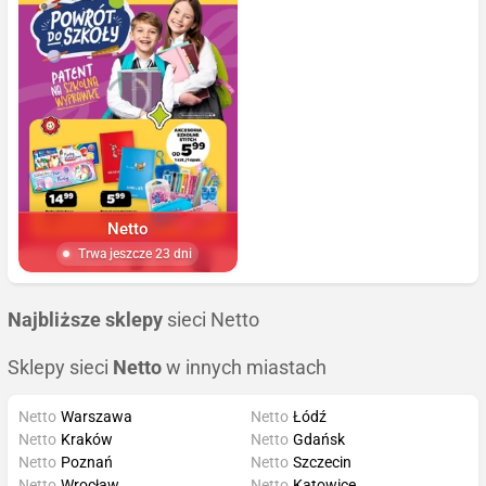
Netto
Trwa jeszcze 23 dni
Najbliższe sklepy
sieci Netto
Sklepy sieci
Netto
w innych miastach
Netto
Warszawa
Netto
Łódź
Netto
Kraków
Netto
Gdańsk
Netto
Poznań
Netto
Szczecin
Netto
Wrocław
Netto
Katowice