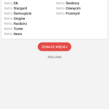
Netto
Ełk
Netto
Świdnica
Netto
Stargard
Netto
Oświęcim
Netto
Świnoujście
Netto
Przemyśl
Netto
Głogów
Netto
Racibórz
Netto
Tczew
Netto
Iława
ZOBACZ WIĘCEJ
REKLAMA