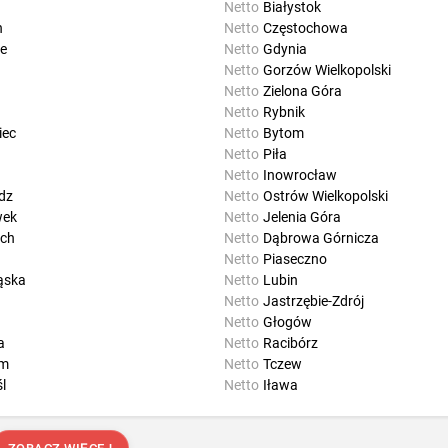
Netto
Białystok
n
Netto
Częstochowa
e
Netto
Gdynia
Netto
Gorzów Wielkopolski
Netto
Zielona Góra
Netto
Rybnik
iec
Netto
Bytom
Netto
Piła
Netto
Inowrocław
dz
Netto
Ostrów Wielkopolski
wek
Netto
Jelenia Góra
ch
Netto
Dąbrowa Górnicza
Netto
Piaseczno
ąska
Netto
Lubin
Netto
Jastrzębie-Zdrój
Netto
Głogów
a
Netto
Racibórz
im
Netto
Tczew
l
Netto
Iława