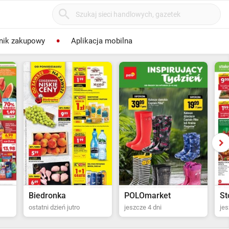
nik zakupowy
Aplikacja mobilna
POLOmarket
Stokrotka Supermarket
P
jeszcze 4 dni
jeszcze 5 dni
ost