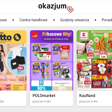
lowe
Centra handlowe
Godziny otwarcia
Porad
rket
Kaufland
Biedronka
dni
jeszcze 4 dni
ostatni dzień jutro