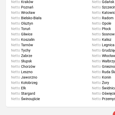
Netto
Kraków
Netto
Gdańsk
Netto
Poznań
Netto
Szczeci
Netto
Wrocław
Netto
Katowic
Netto
Bielsko-Biała
Netto
Radom
Netto
Olsztyn
Netto
Opole
Netto
Toruń
Netto
Płock
Netto
Gliwice
Netto
Sosnow
Netto
Koszalin
Netto
Kalisz
Netto
Tarnów
Netto
Legnica
Netto
Tychy
Netto
Grudzią
Netto
Zabrze
Netto
Włocła
Netto
Słupsk
Netto
Wałbrzy
Netto
Chorzów
Netto
Gniezno
Netto
Leszno
Netto
Ruda Śl
Netto
Jaworzno
Netto
Konin
Netto
Kołobrzeg
Netto
Żory
Netto
Ełk
Netto
Świdnic
Netto
Stargard
Netto
Oświęc
Netto
Świnoujście
Netto
Przemyś