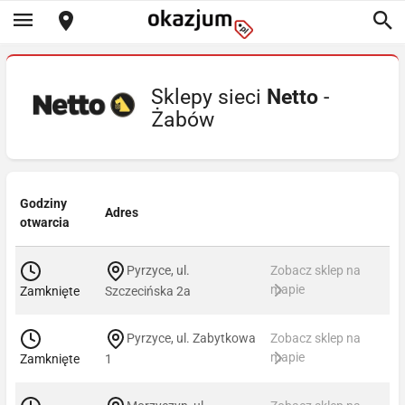
Sklepy sieci
Netto
-
Żabów
Godziny
Adres
otwarcia
Pyrzyce, ul.
Zobacz sklep na
mapie
Zamknięte
Szczecińska 2a
Pyrzyce, ul. Zabytkowa
Zobacz sklep na
mapie
Zamknięte
1