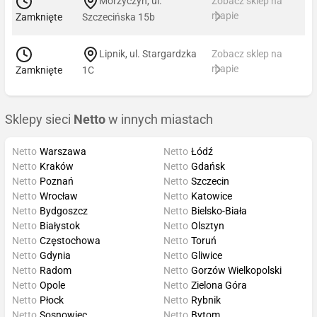
Morzyczyn, ul.
Zobacz sklep na
mapie
Zamknięte
Szczecińska 15b
Lipnik, ul. Stargardzka
Zobacz sklep na
mapie
Zamknięte
1C
Sklepy sieci
Netto
w innych miastach
Netto
Warszawa
Netto
Łódź
Netto
Kraków
Netto
Gdańsk
Netto
Poznań
Netto
Szczecin
Netto
Wrocław
Netto
Katowice
Netto
Bydgoszcz
Netto
Bielsko-Biała
Netto
Białystok
Netto
Olsztyn
Netto
Częstochowa
Netto
Toruń
Netto
Gdynia
Netto
Gliwice
Netto
Radom
Netto
Gorzów Wielkopolski
Netto
Opole
Netto
Zielona Góra
Netto
Płock
Netto
Rybnik
Netto
Sosnowiec
Netto
Bytom