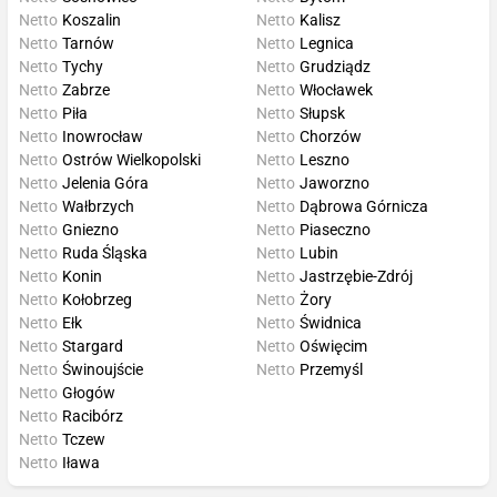
Netto
Koszalin
Netto
Kalisz
Netto
Tarnów
Netto
Legnica
Netto
Tychy
Netto
Grudziądz
Netto
Zabrze
Netto
Włocławek
Netto
Piła
Netto
Słupsk
Netto
Inowrocław
Netto
Chorzów
Netto
Ostrów Wielkopolski
Netto
Leszno
Netto
Jelenia Góra
Netto
Jaworzno
Netto
Wałbrzych
Netto
Dąbrowa Górnicza
Netto
Gniezno
Netto
Piaseczno
Netto
Ruda Śląska
Netto
Lubin
Netto
Konin
Netto
Jastrzębie-Zdrój
Netto
Kołobrzeg
Netto
Żory
Netto
Ełk
Netto
Świdnica
Netto
Stargard
Netto
Oświęcim
Netto
Świnoujście
Netto
Przemyśl
Netto
Głogów
Netto
Racibórz
Netto
Tczew
Netto
Iława