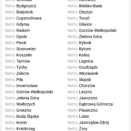
Netto
Bydgoszcz
Netto
Bielsko-Biała
Netto
Białystok
Netto
Olsztyn
Netto
Częstochowa
Netto
Toruń
Netto
Gdynia
Netto
Gliwice
Netto
Radom
Netto
Gorzów Wielkopolski
Netto
Opole
Netto
Zielona Góra
Netto
Płock
Netto
Rybnik
Netto
Sosnowiec
Netto
Bytom
Netto
Koszalin
Netto
Kalisz
Netto
Tarnów
Netto
Legnica
Netto
Tychy
Netto
Grudziądz
Netto
Zabrze
Netto
Włocławek
Netto
Piła
Netto
Słupsk
Netto
Inowrocław
Netto
Chorzów
Netto
Ostrów Wielkopolski
Netto
Leszno
Netto
Jelenia Góra
Netto
Jaworzno
Netto
Wałbrzych
Netto
Dąbrowa Górnicza
Netto
Gniezno
Netto
Piaseczno
Netto
Ruda Śląska
Netto
Lubin
Netto
Konin
Netto
Jastrzębie-Zdrój
Netto
Kołobrzeg
Netto
Żory