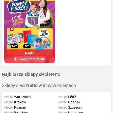
Netto
Trwa jeszcze 24 dni
Najbliższe sklepy
sieci Netto
Sklepy sieci
Netto
w innych miastach
Netto
Warszawa
Netto
Łódź
Netto
Kraków
Netto
Gdańsk
Netto
Poznań
Netto
Szczecin
Netto
Wrocław
Netto
Katowice