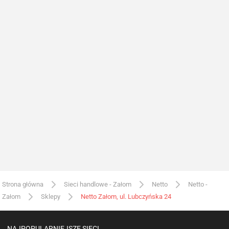
Strona główna
Sieci handlowe - Załom
Netto
Netto -
Załom
Sklepy
Netto Załom, ul. Lubczyńska 24
NAJPOPULARNIEJSZE SIECI