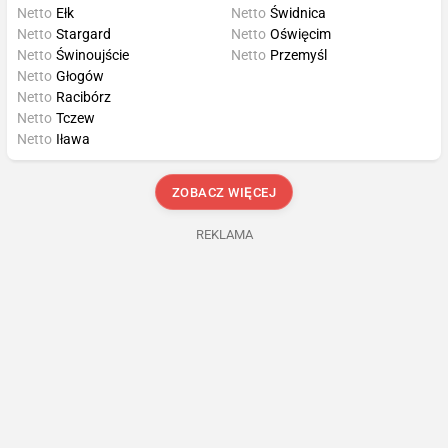
Netto
Ełk
Netto
Świdnica
Netto
Stargard
Netto
Oświęcim
Netto
Świnoujście
Netto
Przemyśl
Netto
Głogów
Netto
Racibórz
Netto
Tczew
Netto
Iława
ZOBACZ WIĘCEJ
REKLAMA