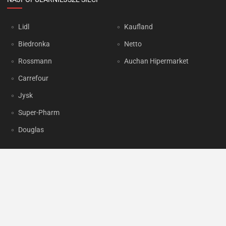
Lidl
Kaufland
Biedronka
Netto
Rossmann
Auchan Hipermarket
Carrefour
Jysk
Super-Pharm
Douglas
OKAZJUM.PL
Kontakt
Reklama
Prywatność
Korzystanie z portalu oznacza akceptację
Regulaminu
oraz
Polityki
prywatności
.
Ustawienia preferencji
.