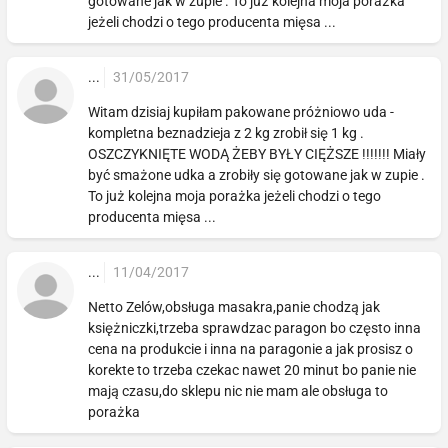
gotowane jak w zupie . To już kolejna moja porażka
jeżeli chodzi o tego producenta mięsa ...
...
31/05/2017
Witam dzisiaj kupiłam pakowane próżniowo uda -
kompletna beznadzieja z 2 kg zrobił się 1 kg .
OSZCZYKNIĘTE WODĄ ŻEBY BYŁY CIĘŻSZE !!!!!!! Miały
być smażone udka a zrobiły się gotowane jak w zupie .
To już kolejna moja porażka jeżeli chodzi o tego
producenta mięsa ...
...
11/04/2017
Netto Zelów,obsługa masakra,panie chodzą jak
księżniczki,trzeba sprawdzac paragon bo często inna
cena na produkcie i inna na paragonie a jak prosisz o
korekte to trzeba czekac nawet 20 minut bo panie nie
mają czasu,do sklepu nic nie mam ale obsługa to
porażka