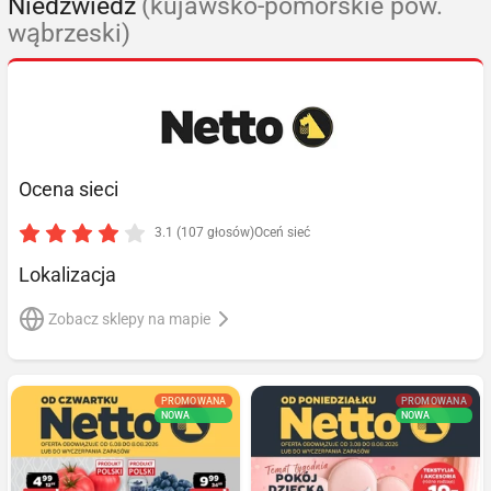
Niedźwiedź
(kujawsko-pomorskie pow.
wąbrzeski)
Ocena sieci
3.1 (107 głosów)
Oceń sieć
Lokalizacja
Zobacz sklepy na mapie
PROMOWANA
PROMOWANA
NOWA
NOWA