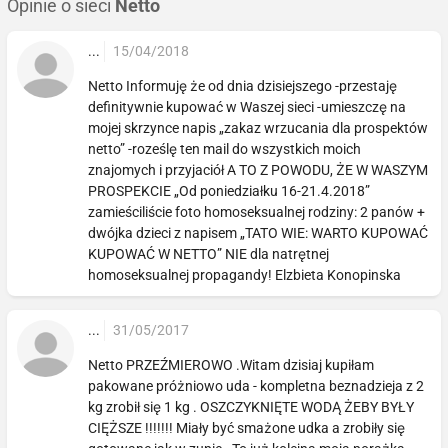
Opinie o sieci
Netto
...
15/04/2018
Netto Informuję że od dnia dzisiejszego -przestaję
definitywnie kupować w Waszej sieci -umieszczę na
mojej skrzynce napis „zakaz wrzucania dla prospektów
netto” -roześlę ten mail do wszystkich moich
znajomych i przyjaciół A TO Z POWODU, ŻE W WASZYM
PROSPEKCIE „Od poniedziałku 16-21.4.2018”
zamieściliście foto homoseksualnej rodziny: 2 panów +
dwójka dzieci z napisem „TATO WIE: WARTO KUPOWAĆ
KUPOWAĆ W NETTO” NIE dla natrętnej
homoseksualnej propagandy! Elzbieta Konopinska
...
31/05/2017
Netto PRZEŹMIEROWO .Witam dzisiaj kupiłam
pakowane próżniowo uda - kompletna beznadzieja z 2
kg zrobił się 1 kg . OSZCZYKNIĘTE WODĄ ŻEBY BYŁY
CIĘŻSZE !!!!!!! Miały być smażone udka a zrobiły się