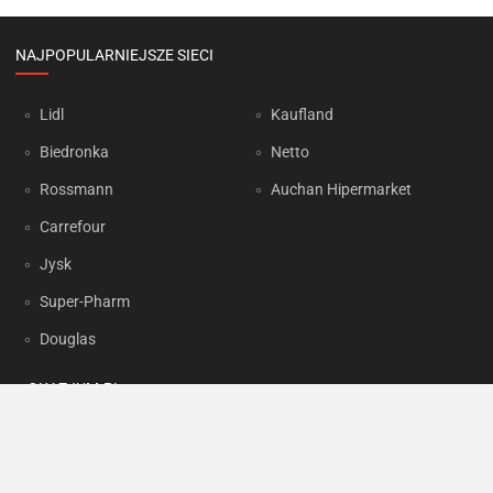
NAJPOPULARNIEJSZE SIECI
Lidl
Kaufland
Biedronka
Netto
Rossmann
Auchan Hipermarket
Carrefour
Jysk
Super-Pharm
Douglas
OKAZJUM.PL
Kontakt
Reklama
Prywatność