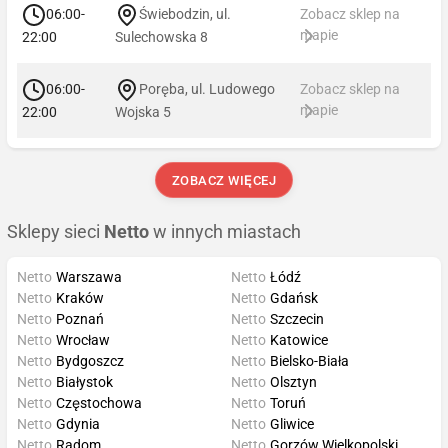
06:00-
Świebodzin, ul.
Zobacz sklep na
mapie
22:00
Sulechowska 8
06:00-
Poręba, ul. Ludowego
Zobacz sklep na
mapie
22:00
Wojska 5
ZOBACZ WIĘCEJ
Sklepy sieci
Netto
w innych miastach
Netto
Warszawa
Netto
Łódź
Netto
Kraków
Netto
Gdańsk
Netto
Poznań
Netto
Szczecin
Netto
Wrocław
Netto
Katowice
Netto
Bydgoszcz
Netto
Bielsko-Biała
Netto
Białystok
Netto
Olsztyn
Netto
Częstochowa
Netto
Toruń
Netto
Gdynia
Netto
Gliwice
Netto
Radom
Netto
Gorzów Wielkopolski