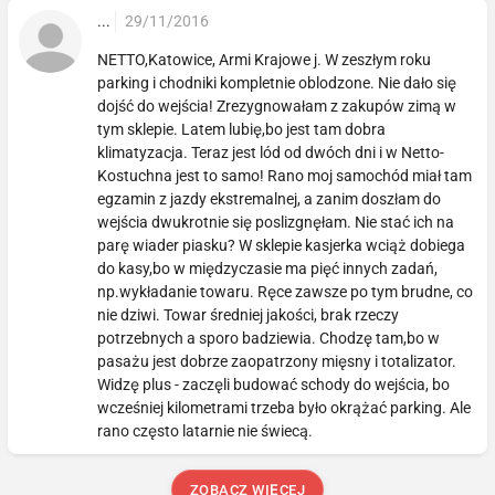
...
29/11/2016
NETTO,Katowice, Armi Krajowe j. W zeszłym roku
parking i chodniki kompletnie oblodzone. Nie dało się
dojść do wejścia! Zrezygnowałam z zakupów zimą w
tym sklepie. Latem lubię,bo jest tam dobra
klimatyzacja. Teraz jest lód od dwóch dni i w Netto-
Kostuchna jest to samo! Rano moj samochód miał tam
egzamin z jazdy ekstremalnej, a zanim doszłam do
wejścia dwukrotnie się poslizgnęłam. Nie stać ich na
parę wiader piasku? W sklepie kasjerka wciąż dobiega
do kasy,bo w międzyczasie ma pięć innych zadań,
np.wykładanie towaru. Ręce zawsze po tym brudne, co
nie dziwi. Towar średniej jakości, brak rzeczy
potrzebnych a sporo badziewia. Chodzę tam,bo w
pasażu jest dobrze zaopatrzony mięsny i totalizator.
Widzę plus - zaczęli budować schody do wejścia, bo
wcześniej kilometrami trzeba było okrążać parking. Ale
rano często latarnie nie świecą.
ZOBACZ WIĘCEJ