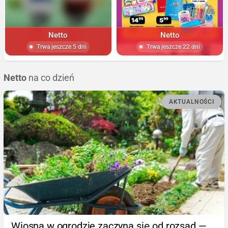
Netto
Netto
Trwa jeszcze 5 dni
Trwa jeszcze 22 dni
Netto
na co dzień
AKTUALNOŚCI
Wiosna w ogrodzie zaczyna się od rozsad —