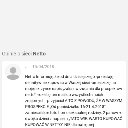
Opinie o sieci
Netto
...
15/04/2018
Netto Informuję że od dnia dzisiejszego -przestaję
definitywnie kupować w Waszej sieci -umieszczę na
mojej skrzynce napis „zakaz wrzucania dla prospektów
netto” -roześlę ten mail do wszystkich moich
znajomych i przyjaciół A TO Z POWODU, ŻE W WASZYM
PROSPEKCIE „Od poniedziałku 16-21.4.2018”
zamieściliście foto homoseksualnej rodziny: 2 panów +
dwójka dzieci z napisem „TATO WIE: WARTO KUPOWAĆ
KUPOWAĆ W NETTO” NIE dla natrętnej