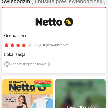
Świebodzin
(lubuskie pow. świebodziński)
Ocena sieci
3.1 (108 głosów)
Oceń sieć
Lokalizacja
Zobacz sklepy na mapie
PROMOWANA
NOWA
NOWA
Treści dla osób