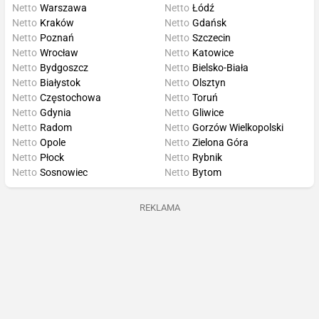
Netto
Warszawa
Netto
Łódź
Netto
Kraków
Netto
Gdańsk
Netto
Poznań
Netto
Szczecin
Netto
Wrocław
Netto
Katowice
Netto
Bydgoszcz
Netto
Bielsko-Biała
Netto
Białystok
Netto
Olsztyn
Netto
Częstochowa
Netto
Toruń
Netto
Gdynia
Netto
Gliwice
Netto
Radom
Netto
Gorzów Wielkopolski
Netto
Opole
Netto
Zielona Góra
Netto
Płock
Netto
Rybnik
Netto
Sosnowiec
Netto
Bytom
REKLAMA