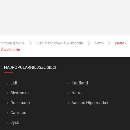
Strona główna
Sieci handlowe - Świebodzin
Netto
Netto -
Świebodzin
NAJPOPULARNIEJSZE SIECI
Lidl
Kaufland
Biedronka
Netto
Rossmann
Auchan Hipermarket
Carrefour
Jysk