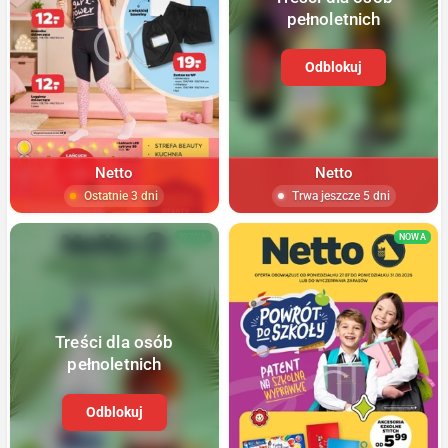
pełnoletnich
Odblokuj
Netto
Netto
Ostatnie 3 dni
Trwa jeszcze 5 dni
NOWA
NOWA
Treści dla osób
pełnoletnich
Odblokuj